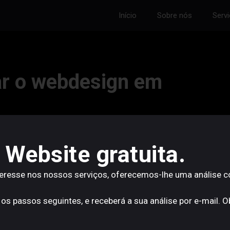
Início
Sobre nós
Serv
ar o webdesign em
 Website gratuita.
o de estética. Criar um website implica pensar em
teresse nos nossos serviços, oferecemos-lhe uma análise 
 adaptação ao utilizador em tempo real. E é precisamente
el cada vez mais relevante.
 os passos seguintes, e receberá a sua análise por e-mail. 
ramenta que acelera processos, abre espaço à