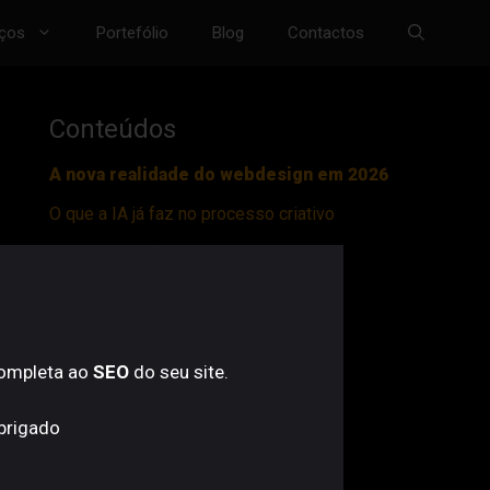
iços
Portefólio
Blog
Contactos
Conteúdos
A nova realidade do webdesign em 2026
O que a IA já faz no processo criativo
Personalização em tempo real
Rapidez, automação e eficiência
O papel do designer em 2026
Limites e riscos
completa ao
SEO
do seu site.
Conclusão
Obrigado
Vamos criar o seu próximo website