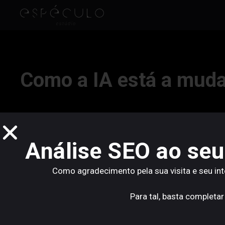
Como a IA está a mud
2026?
Análise SEO ao seu
O webdesign em 2026 deixou de ser apenas uma questã
Como agradecimento pela sua visita e seu in
experiência, performance, conversão, acessibilidade e
aqui que a inteligência artificial está a ganhar um pap
Para tal, basta completar
No Espéculo Estúdio, olhamos para a IA como uma fer