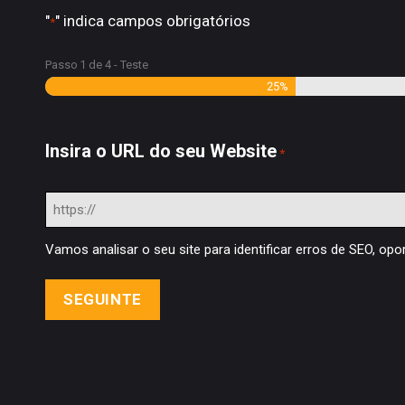
experimentação e ajuda a tomar decisões mais inf
"
" indica campos obrigatórios
*
substitui o pensamento estratégico, a sensibilidade v
realmente funcionar. É essa tensão entre automação e
Passo
1
de
4
- Teste
25%
Insira o URL do seu Website
*
Vamos analisar o seu site para identificar erros de SEO, op