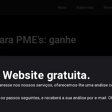
Início
Sobre nós
Serv
ara PME’s: ganhe
ncia em 2026.
 Website gratuita.
a curiosidade tecnológica e passaram a ser uma
teresse nos nossos serviços, oferecemos-lhe uma análise 
mais, melhor e com menos desperdício. Hoje, áreas como
já concentram grande parte da adopção de IA nas pequenas
 os passos seguintes, e receberá a sua análise por e-mail. 
curso no terreno.