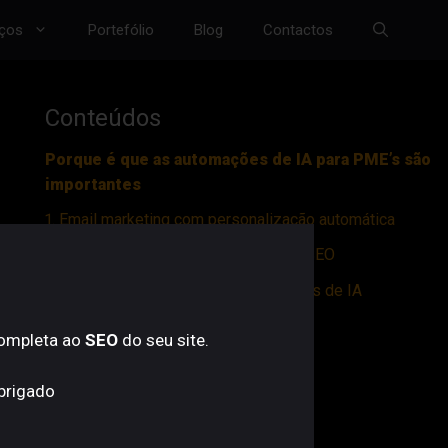
iços
Portefólio
Blog
Contactos
Conteúdos
Porque é que as automações de IA para PME’s são
importantes
1. Email marketing com personalização automática
2. Produção de conteúdo para blog e SEO
3. Atendimento ao cliente com chatbots de IA
4. Optimização SEO assistida por IA
completa ao
SEO
do seu site.
5. Gestão de redes sociais com IA
Obrigado
6. Criação de criativos e imagens
7. Qualificação automática de leads