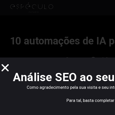
10 automações de IA p
tempo, escala e eficiê
Análise SEO ao seu
As
automações de IA para PME’s
deixaram de ser um
Como agradecimento pela sua visita e seu in
ferramenta prática para empresas que querem fazer 
marketing, apoio ao cliente e criação de conteúdos 
Para tal, basta completar
empresas, o que mostra que esta mudança já está em 