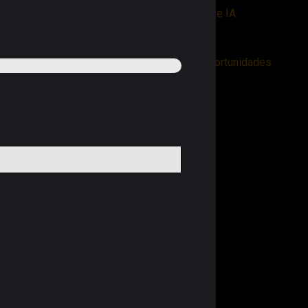
8. Workflows internos com automação e IA
9. Criação e teste de anúncios pagos
10. Análise de dados e previsão de oportunidades
Conclusão
Fale com o Espéculo Estúdio