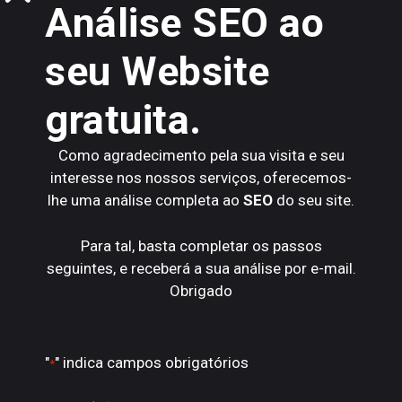
Análise SEO ao
mais do que uma questão técnica. Hoje, estar bem
posicionado depende, cada vez mais, da capacidade de
seu Website
criar conteúdo relevante, útil e alinhado com aquilo que
as pessoas realmente procuram.
gratuita.
Se durante muitos anos a optimização para motores de
Como agradecimento pela sua visita e seu
busca foi vista como um conjunto de regras e boas
interesse nos nossos serviços, oferecemos-
práticas orientadas para algoritmos, o contexto actual
lhe uma análise completa ao
SEO
do seu site.
veio recentrar a conversa no que sempre deveria ter
estado no centro: a utilidade do conteúdo. A IA acelerou
processos, abriu novas possibilidades e trouxe novas
Para tal, basta completar os passos
ferramentas, mas também aumentou a exigência.
seguintes, e receberá a sua análise por e-mail.
Produzir mais já não chega. É preciso produzir melhor.
Obrigado
A nova realidade do SEO na era
da IA
"
" indica campos obrigatórios
*