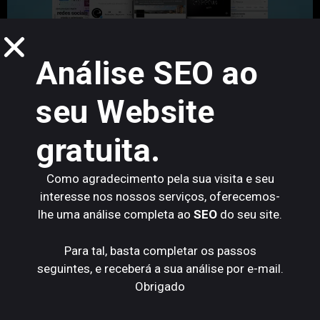
Análise SEO ao
seu Website
gratuita.
O seu negócio tem presença online?
Como agradecimento pela sua visita e seu
Ao contrário do que possa pensar, ter um website ou
interesse nos nossos serviços, oferecemos-
uma página de
Facebook
ou
Instagram
não significa
lhe uma análise completa ao
SEO
do seu site.
necessariamente que tenha presença online. Assim
como uma pessoa que se inscreve num curso mas não
Para tal, basta completar os passos
vai às aulas, não é um aluno, é alguém que não tira
seguintes, e receberá a sua análise por e-mail.
aproveitamento de uma boa oportunidade. Ter uma
Obrigado
página nas redes sociais e não tirar aproveitamento dela
é como alguém lhe oferecer bom dinheiro e você não