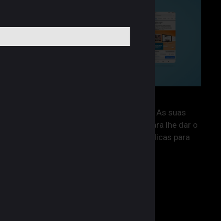
O seu negócio tem Redes Sociais? As suas
Redes Sociais estão otimizadas para lhe dar o
maior rendimento? Damos-lhe 10 dicas para
que isso aconteça.
Redes Sociais