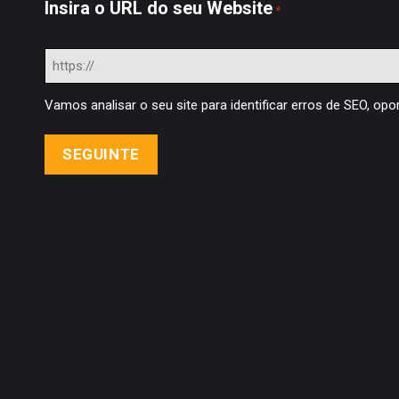
Insira o URL do seu Website
*
Vamos analisar o seu site para identificar erros de SEO, op
Descubra 10 automações de IA para PME’s em
2026: email marketing, SEO, chatbots, redes
sociais, criativos, leads, workflows, anúncios e
análise de dados.
IA
,
Marketing Digital
,
Produção de Conteúdos
,
Redes Sociais