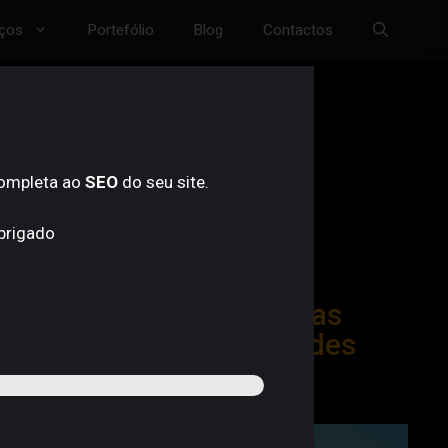
iços
Portefólio
Blog
Contactos
completa ao
SEO
do seu site.
Obrigado
10 dicas para Páginas
Profissionais de Redes
Sociais.