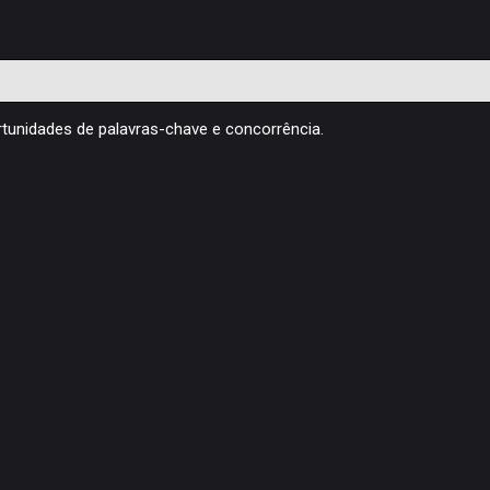
ortunidades de palavras-chave e concorrência.
O que é Produção de Conteúdos? Sabe fazê-lo
de forma a passar a mensagem que pretende
da forma mais adequada? Aqui, explicamos-
lhe tudo.
Produção de Conteúdos
,
Redes Sociais