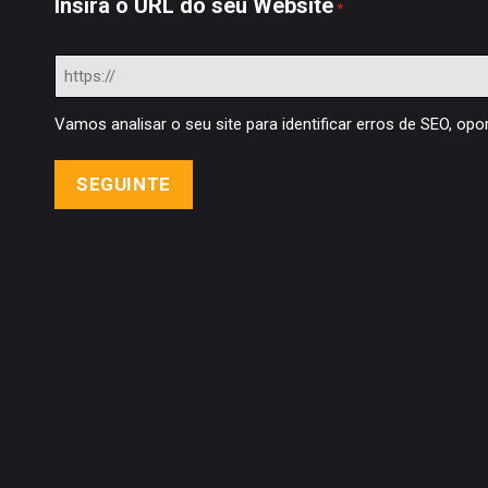
Insira o URL do seu Website
*
Vamos analisar o seu site para identificar erros de SEO, op
A inteligência artificial está a transformar o
webdesign em 2026, da criação de interfaces
à personalização e automação. Descobre o
que mudou e o que depende do olhar humano.
Webdesign
,
IA