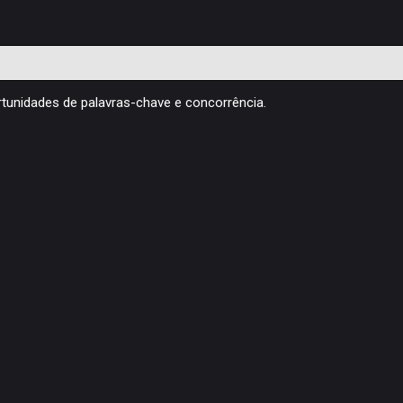
ortunidades de palavras-chave e concorrência.
A sua empresa ou negócio não tem um
Website Profissional? Qual a importância
desta ferramenta em qualquer atividade? Aqui,
respondemos a estas e outras perguntas.
Webdesign