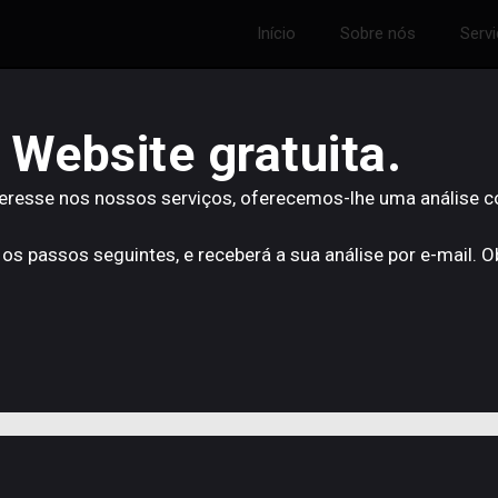
Início
Sobre nós
Serv
 Website gratuita.
teresse nos nossos serviços, oferecemos-lhe uma análise 
 os passos seguintes, e receberá a sua análise por e-mail. 
A Importância de ter um
Website Profissional.