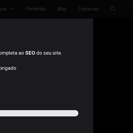
iços
Portefólio
Blog
Contactos
completa ao
SEO
do seu site.
Obrigado