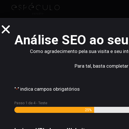
Análise SEO ao seu
Webdesign
Como agradecimento pela sua visita e seu in
Para tal, basta completar
Como a IA está a mudar o
"
" indica campos obrigatórios
*
webdesign em 2026?
Passo
1
de
4
- Teste
25%